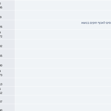
10 
8995
1
799
נסים לאכוף חוקים בנושא
1
0026
19 
3572
6
3982
8
4465
2
2740
14 
2073
2
6513
16 
4952
5
7607
3
6990