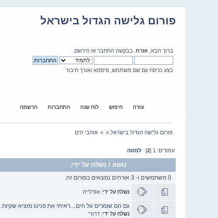
פורום גלישה הגדול בישראל
ברוך הבא,
אורח
. בבקשה
התחבר
או
הירשם
.
בצע כניסה עם שם משתמש, סיסמא ואורך חיבור
בית
עזרה
חיפוש
לוח שנה
התחברות
הרשמה
פורום גלישה הגדול בישראל
»
»
אוהבי הים
עמודים:
1
[
2
]
למטה
נושא
/
נשלח על ידי:
0 משתמשים ו- 3 אורחים נמצאים בפורום זה.
נשלח על ידי:
אודלייה
גם הם שומרים על הים....ראיתי את פנינג מוציא שקיות....
נשלח על ידי:
דרורי