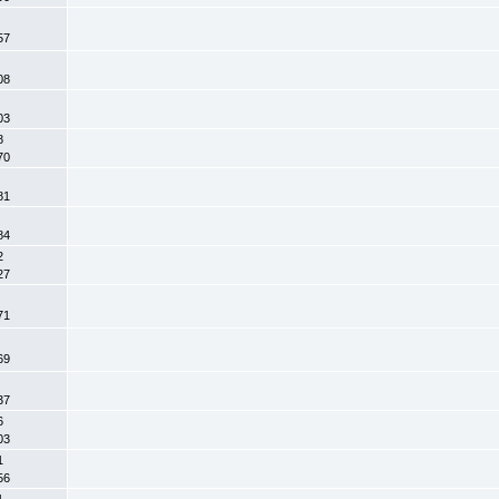
5
2457
6
8908
1
6303
18 
4570
1
6081
9
9884
12 
2027
2
0871
1
0569
5
0037
16 
5103
41 
7156
11 