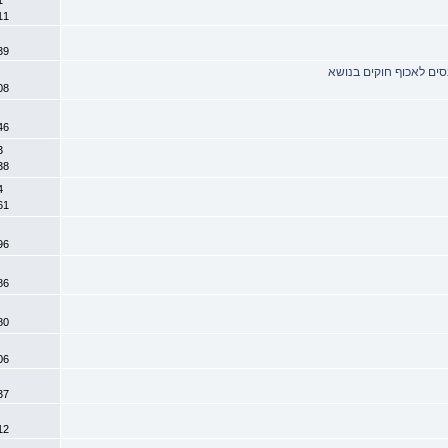
5211
3
7939
נסים לאכוף חוקים בנושא
0
0008
3
3046
13 
4038
14 
9361
2
1996
5
4786
5
5180
4
0406
0
7337
5
2312
1