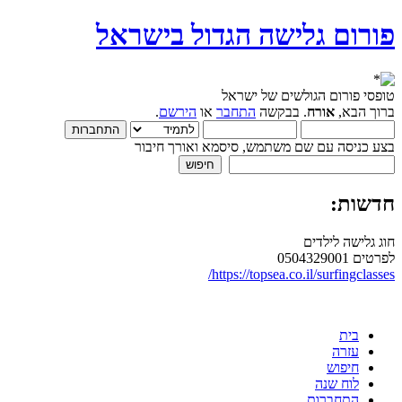
פורום גלישה הגדול בישראל
טופסי פורום הגולשים של ישראל
ברוך הבא,
אורח
. בבקשה
התחבר
או
הירשם
.
בצע כניסה עם שם משתמש, סיסמא ואורך חיבור
חדשות:
חוג גלישה לילדים
לפרטים 0504329001
https://topsea.co.il/surfingclasses/
בית
עזרה
חיפוש
לוח שנה
התחברות