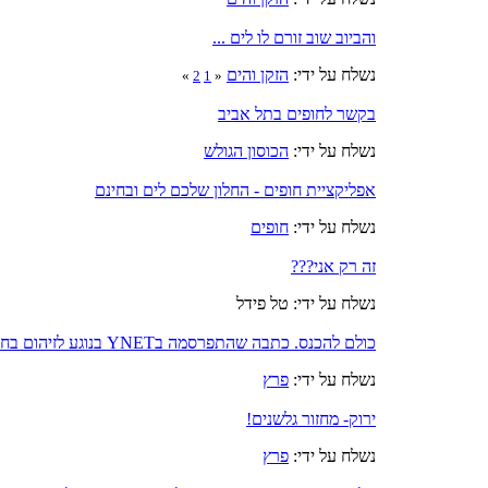
והביוב שוב זורם לו לים ...
נשלח על ידי:
הזקן והים
»
2
1
«
בקשר לחופים בתל אביב
נשלח על ידי:
הכוסון הגולש
אפליקציית חופים - החלון שלכם לים ובחינם
נשלח על ידי:
חופים
זה רק אני???
נשלח על ידי: טל פידל
כולם להכנס. כתבה שהתפרסמה בYNET בנוגע לזיהום בחופי ת"א
נשלח על ידי:
פרץ
ירוק- מחזור גלשנים!
נשלח על ידי:
פרץ