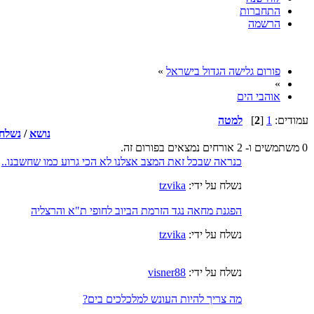
התחברות
הרשמה
פורום גלישה הגדול בישראל
»
»
אוהבי הים
עמודים:
1
[
2
]
למטה
נושא
/
נשלח 
0 משתמשים ו- 2 אורחים נמצאים בפורום זה.
כנראה שבכל זאת המצב אצלנו לא הכי גרוע כמו שחשבנו..
נשלח על ידי:
tzvika
הפגנת מחאה נגד הזרמת הביוב לחופי ת"א והרצליה
נשלח על ידי:
tzvika
נשלח על ידי:
visner88
מה צריך להיות העונש למלכלכים בים?