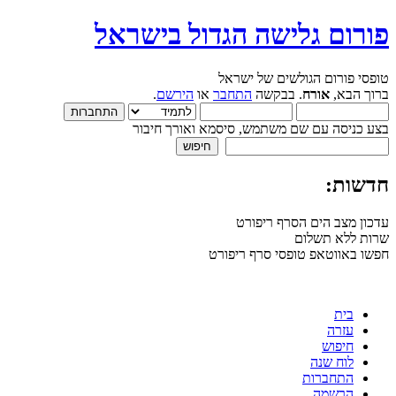
פורום גלישה הגדול בישראל
טופסי פורום הגולשים של ישראל
ברוך הבא,
אורח
. בבקשה
התחבר
או
הירשם
.
בצע כניסה עם שם משתמש, סיסמא ואורך חיבור
חדשות:
עדכון מצב הים הסרף ריפורט
שרות ללא תשלום
חפשו באווטאפ טופסי סרף ריפורט
בית
עזרה
חיפוש
לוח שנה
התחברות
הרשמה