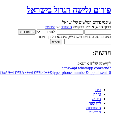
פורום גלישה הגדול בישראל
טופסי פורום הגולשים של ישראל
ברוך הבא,
אורח
. בבקשה
התחבר
או
הירשם
.
בצע כניסה עם שם משתמש, סיסמא ואורך חיבור
חדשות:
לקייטנה שלחו אווטאפ
https://api.whatsapp.com/send?
D7%A8+%D7%9C++&type=phone_number&app_absent=0
בית
עזרה
חיפוש
לוח שנה
התחברות
הרשמה