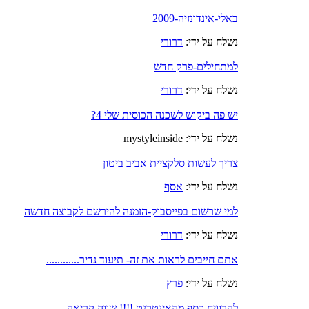
באלי-אינדונזיה-2009
נשלח על ידי:
דרורי
למתחילים-פרק חדש
נשלח על ידי:
דרורי
יש פה ביקוש לשכנה הכוסית שלי 4?
נשלח על ידי: mystyleinside
צריך לעשות סלקציית אביב ביטון
נשלח על ידי:
אסף
למי שרשום בפייסבוק-הזמנה להירשם לקבוצה חדשה
נשלח על ידי:
דרורי
אתם חייבים לראות את זה- תיעוד נדיר............
נשלח על ידי:
פרץ
להרוויח כסף מהאינטרנט !!!! שווה קריאה