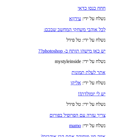
חחח כנסו כדאי
נשלח על ידי:
עידןןא
לכל אוהבי משחקי המחשב שבכם:
נשלח על ידי: טל פידל
יש כאן מישהו תותח ב- photoshop??
נשלח על ידי: mystyleinside
אתר לעלת תמונות
נשלח על ידי:
אליקו
יש לי יומולדת!!
נשלח על ידי: טל פידל
צריך עזרה עם הפרופיל בפורום
נשלח על ידי:
mamo
איזה סוג מוסיקה אתם הכי אוהבים?