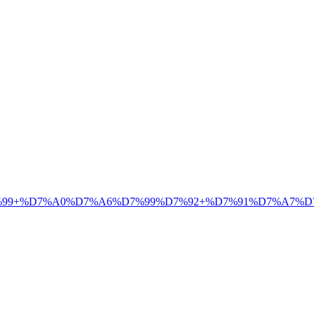
9+%D7%A0%D7%A6%D7%99%D7%92+%D7%91%D7%A7%D7%A9%