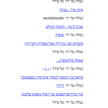
נשלח על ידי: טל פידל
איזה שיר.. ענק!!
נשלח על ידי: mystyleinside
אביב ביטון - הכוסון הגולש
נשלח על ידי:
אוסיף
משהוא ימני בתירוף אבל מצחיק (ויצירתי)
נשלח על ידי: טל פידל
שאלה פילוסופית...
נשלח על ידי: טל פידל
»
2
1
«
מתארגנת קבוצה לבאלי אינדונזיה בספטמבר
נשלח על ידי:
דרורי
שיר מדהים(תשמעו עד הסוף באמא שלכם)
נשלח על ידי: טל פידל