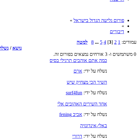
פורום גלישה הגדול בישראל
»
»
דיבורים
עמודים:
1
2
[
3
]
4
5
...
8
למטה
נושא
/
נשלח 
0 משתמשים ו- 3 אורחים נמצאים בפורום זה.
כמה אתם אוהבים תרגילי בסיס
נשלח על ידי:
ארם
השיר הכי מצחיק שיש
נשלח על ידי:
surf4fun
אחד השירים האהובים אלי
נשלח על ידי:
אביב fening
באלי-אינדונזיה
נשלח על ידי:
דרורי