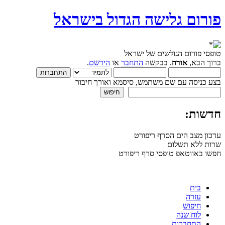
פורום גלישה הגדול בישראל
טופסי פורום הגולשים של ישראל
ברוך הבא,
אורח
. בבקשה
התחבר
או
הירשם
.
בצע כניסה עם שם משתמש, סיסמא ואורך חיבור
חדשות:
עדכון מצב הים הסרף ריפורט
שרות ללא תשלום
חפשו באווטאפ טופסי סרף ריפורט
בית
עזרה
חיפוש
לוח שנה
התחברות