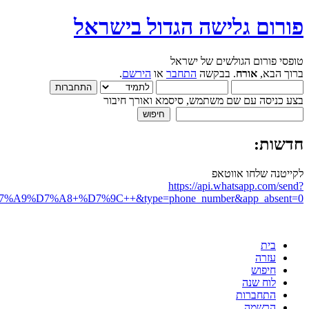
פורום גלישה הגדול בישראל
טופסי פורום הגולשים של ישראל
ברוך הבא,
אורח
. בבקשה
התחבר
או
הירשם
.
בצע כניסה עם שם משתמש, סיסמא ואורך חיבור
חדשות:
לקייטנה שלחו אווטאפ
https://api.whatsapp.com/send?
D7%A8+%D7%9C++&type=phone_number&app_absent=0
בית
עזרה
חיפוש
לוח שנה
התחברות
הרשמה