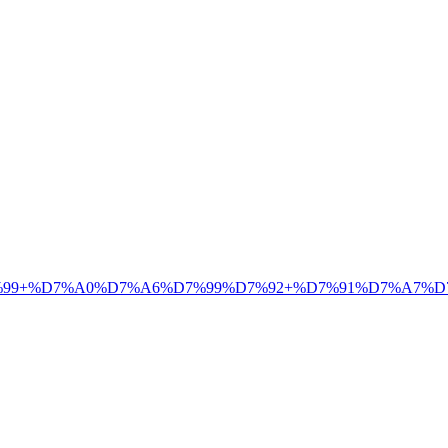
9+%D7%A0%D7%A6%D7%99%D7%92+%D7%91%D7%A7%D7%A9%