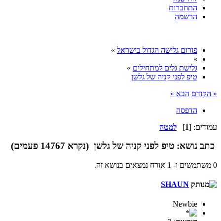
התחברות
הרשמה
פורום גלישה הגדול בישראל
»
»
גלישת גלים למתחילים
»
טיפ לפני קניה של גלשן
« הקודם
הבא »
הדפסה
עמודים: [
1
]
למטה
כתב
נושא: טיפ לפני קניה של גלשן (נקרא 14767 פעמים)
0 משתמשים ו- 1 אורח נמצאים בנושא זה.
SHAUN
Newbie