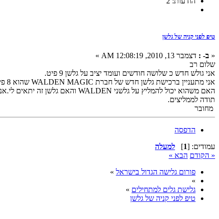
הודעות: 2
טיפ לפני קניה של גלשן
«
ב- :
דצמבר 13, 2010, 12:08:19 AM »
שלום רב
אני גולש חדש כ שלושה חודשים ועומד יציב על גלשן 9 פיט.
אני מתעניין ברכישת גלשן חדש של חברת WALDEN MAGIC שהוא 8 פיט אבל רחב במיוחד ( רוחב 3.5 אינץ)
האם משהוא יכול להמליץ על גלשני WALDEN והאם גלשן זה יתאים לי.אני שוקל 80קג 1.75 מטר.
תודה לממליצים.
מחובר
הדפסה
עמודים: [
1
]
למעלה
« הקודם
הבא »
פורום גלישה הגדול בישראל
»
»
גלישת גלים למתחילים
»
טיפ לפני קניה של גלשן