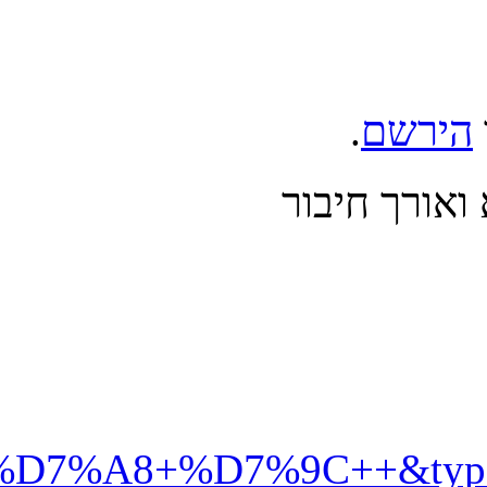
%99%D7%92+%D7%91%D