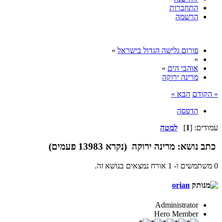
התחברות
הרשמה
פורום גלישה הגדול בישראל
»
»
אוהבי הים
»
מרינה ירוקה
« הקודם
הבא »
הדפסה
עמודים: [
1
]
למטה
כתב
נושא: מרינה ירוקה (נקרא 13983 פעמים)
0 משתמשים ו- 1 אורח נמצאים בנושא זה.
orian
Administrator
Hero Member