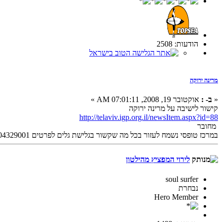
הודעות: 2508
מרינה ירוקה
«
ב- :
אוקטובר 19, 2008, 07:01:11 AM »
קישור לישיבה על מרינה ירוקה
http://telaviv.igp.org.il/newsItem.aspx?id=88
מחובר
במרכז טופסי נשמח לעזור בכל מה שקשור בגלישת גלים לפרטים 0504329001
לירוי המפציץ מהילטון
soul surfer
נבחרת
Hero Member