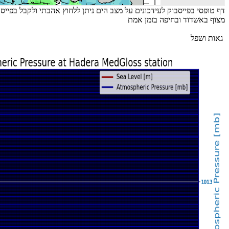
דף טופסי בפייסבוק לעידכונים על מצב הים ניתן ללחוץ אהבתי ולקבל בפייס 
מצוף באשדוד ובחיפה בזמן אמת
גאות ושפל