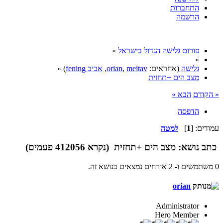
התחברות
הרשמה
פורום גלישה הגדול בישראל
»
»
גלישה
(אחראים:
meitav
,
orian
,
אביב fening
) »
מצב הים +תחזית
« הקודם
הבא »
הדפסה
עמודים: [
1
]
למטה
כתב
נושא: מצב הים +תחזית (נקרא 412056 פעמים)
0 משתמשים ו- 2 אורחים נמצאים בנושא זה.
orian
Administrator
Hero Member