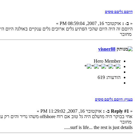
היוםם גליםם סוסים
«
ב- :
אוקטובר 16, 2007, 08:59:04 PM »
היוםם זה היה היום שהכי הפתיע גלים ארוכים גלים ענקיים באולגה היום היום גלים של 70 ס''מ זה צריך 
מחובר
visner88
Hero Member
הודעות: 619
בעניין: היוםם גליםם סוסים
«
Reply #1 ב- :
אוקטובר 16, 2007, 11:29:02 PM »
אחי בבוקר היה מושלם היה גל טוב אם רוח offshore משהו נדיר והים רק עולה
מחובר
surf is life... the rest is just details.....