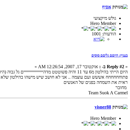
אסיף
גולש מיקצועי
Hero Member
הודעות: 1001
בעניין: היוםם גליםם סוסים
«
Reply #2 ב- :
אוקטובר 17, 2007, 12:26:54 AM »
היום הייתי בהילטון מ6 עד 11 והיה פשוטטט מדהייייייייייייייייים גל גבוה (היו התקפות של 70 מידי פעם)
פתוחחחחחח אששש ועם עוצמה .. אני לא חושב שיש מישהו בהילטון שלא נה
ראית את השמחה בפנים של האנשים
מחובר
Team Suok A Carmel
visner88
Hero Member