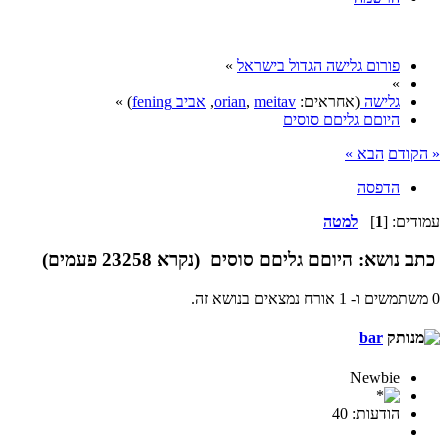
פורום גלישה הגדול בישראל
»
»
גלישה
(אחראים:
meitav
,
orian
,
אביב fening
) »
היוםם גליםם סוסים
« הקודם
הבא »
הדפסה
עמודים: [
1
]
למטה
כתב
נושא: היוםם גליםם סוסים (נקרא 23258 פעמים)
0 משתמשים ו- 1 אורח נמצאים בנושא זה.
bar
Newbie
הודעות: 40