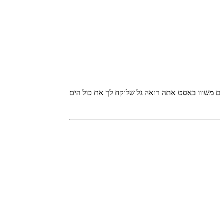
םםם ענקייםםם משווו באסט אתה רואה גל שלוקח לך את כול הים