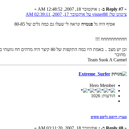
«
Reply #7 ב- :
אוקטובר 18, 2007, 12:48:52 AM »
ציטוט של: visner88 על אוקטובר 17, 2007, 02:39:11 AM
אסיף היה גל
פנטזיה
ונראה לי שעלו גם כמה גלים של 80-85
חחחחחחחחחח !!!
וכן יש מצב .. באמת היו כמה התקפות של 80 קיצר היה מדהים חח גוועתי ברעב אבל לא רציתי לצאת מהמים !
מחובר
Team Suok A Carmel
Extreme_Surfer
Hero Member
הודעות: 1026
בעניין: היוםם גליםם סוסים
«
Reply #8 ב- :
אוקטובר 18, 2007, 03:11:20 AM »