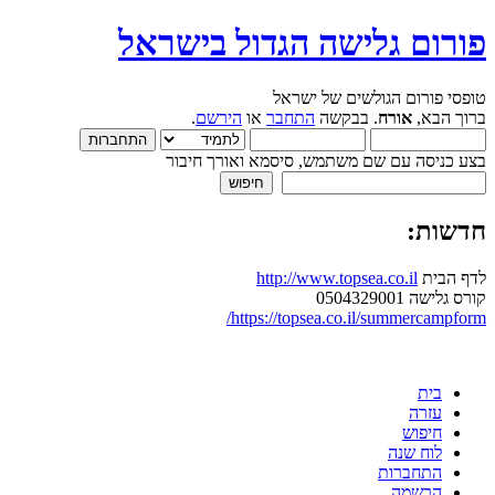
פורום גלישה הגדול בישראל
טופסי פורום הגולשים של ישראל
ברוך הבא,
אורח
. בבקשה
התחבר
או
הירשם
.
בצע כניסה עם שם משתמש, סיסמא ואורך חיבור
חדשות:
לדף הבית
http://www.topsea.co.il
קורס גלישה 0504329001
https://topsea.co.il/summercampform/
בית
עזרה
חיפוש
לוח שנה
התחברות
הרשמה