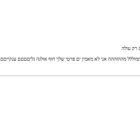
וקר ביםם גליםם סוסים ועוד אתמוללל מההזההה אני לא מאמין ים פרטי שלך חוף אולגה גלים