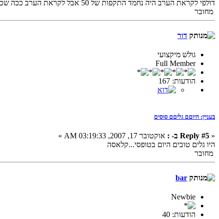
דולפי לקראת הערב היה נחמד התקפות של 50 אבל לקראת הערב ככה שכבר כמעט חושך נהיו גלים ג'ורה
מחובר
דור
גולש מיקצועי
Full Member
הודעות: 167
בעניין: היוםם גליםם סוסים
«
Reply #5 ב- :
אוקטובר 17, 2007, 03:19:33 AM »
היו גלים טובים היום בטופסי...קלאסה
מחובר
bar
Newbie
הודעות: 40