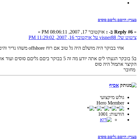
בעניין: היוםם גליםם סוסים
«
Reply #6 ב- :
אוקטובר 17, 2007, 08:06:11 PM »
ציטוט של: visner88 על אוקטובר 16, 2007, 11:29:02 PM
אחי בבוקר היה מושלם היה גל טוב אם רוח offshore משהו נדיר והים רק עולה
ב5 בובקר הגעתי לים אתה יודע מה זה 5 בב
הקיצר אתמול היה סוס
מחובר
אסיף
גולש מיקצועי
Hero Member
הודעות: 1001
בעניין: היוםם גליםם סוסים