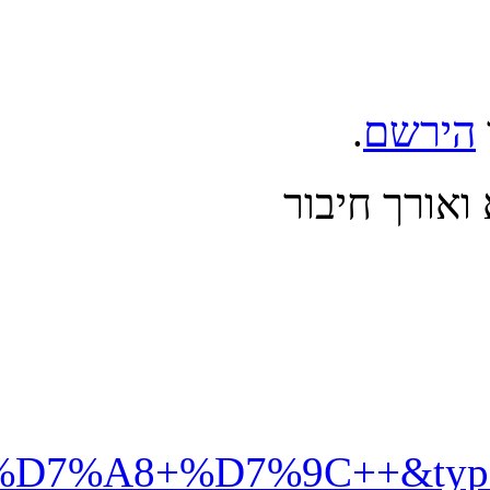
%99%D7%92+%D7%91%D