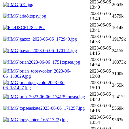
2023-06-06
675.jpg
2063k
13:40
2023-06-06
aria&topsy.jpg
4579k
13:40
2023-06-06
DSCF1782.JPG
1014k
13:41
2023-06-06
gazoz_2023-06-06_172940.jpg
19179k
14:33
2023-06-06
havana2023-06-06_170151.jpg
2415k
14:15
2023-06-06
orian2023-06-06_1751topsea.jpg
10373k
14:54
orian_topsy-color_2023-06-
2023-06-06
3100k
06_180629.jpg
15:08
oriantopsycolor2023-06-
2023-06-06
3455k
06_181427.jpg
15:19
2023-06-06
orin_2023-06-06_174139topsea.jpg
12415k
14:43
2023-06-06
topseaskate2023-06-06_171257.jpg
5569k
14:15
2023-06-06
topsyhoter_165113 (2).jpg
9563k
13:54
2023-06-06