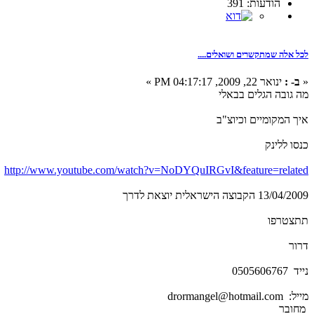
הודעות: 391
לכל אלה שמתקשרים ושואלים....
«
ב- :
ינואר 22, 2009, 04:17:17 PM »
מה גובה הגלים בבאלי
איך המקומיים וכיוצ"ב
כנסו ללינק
http://www.youtube.com/watch?v=NoDYQuIRGvI&feature=related
13/04/2009 הקבוצה הישראלית יוצאת לדרך
תתצטרפו
דרור
נייד 0505606767
מייל: drormangel@hotmail.com
מחובר