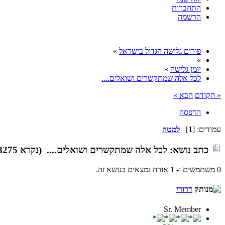
התחברות
הרשמה
פורום גלישה הגדול בישראל
»
»
יומן גלישה
»
לכל אלה שמתקשרים ושואלים....
« הקודם
הבא »
הדפסה
עמודים: [
1
]
למטה
כתב
נושא: לכל אלה שמתקשרים ושואלים.... (נקרא 18275 פעמים)
0 משתמשים ו- 1 אורח נמצאים בנושא זה.
דרורי
Sr. Member