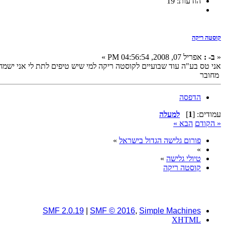
הודעות: 19
קוסטה ריקה
«
ב- :
אפריל 07, 2008, 04:56:54 PM »
אני טס בע"ה עוד שבועיים לקוסטה ריקה למי שיש טיפים לתת לי אני ישמח..
מחובר
הדפסה
עמודים: [
1
]
למעלה
« הקודם
הבא »
פורום גלישה הגדול בישראל
»
»
טיולי גלישה
»
קוסטה ריקה
SMF 2.0.19
|
SMF © 2016
,
Simple Machines
XHTML