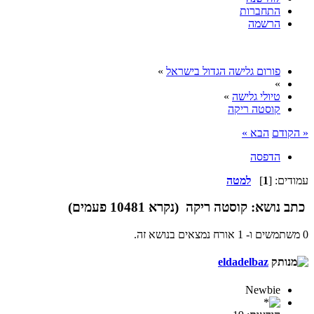
התחברות
הרשמה
פורום גלישה הגדול בישראל
»
»
טיולי גלישה
»
קוסטה ריקה
« הקודם
הבא »
הדפסה
עמודים: [
1
]
למטה
כתב
נושא: קוסטה ריקה (נקרא 10481 פעמים)
0 משתמשים ו- 1 אורח נמצאים בנושא זה.
eldadelbaz
Newbie