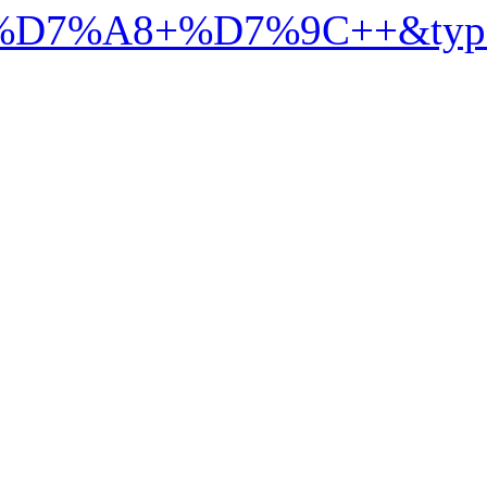
%99%D7%92+%D7%91%D