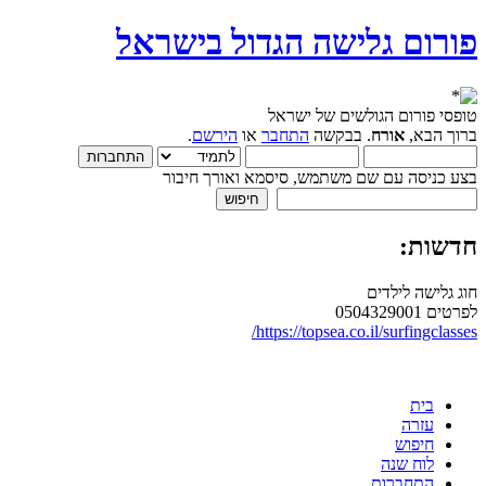
פורום גלישה הגדול בישראל
טופסי פורום הגולשים של ישראל
ברוך הבא,
אורח
. בבקשה
התחבר
או
הירשם
.
בצע כניסה עם שם משתמש, סיסמא ואורך חיבור
חדשות:
חוג גלישה לילדים
לפרטים 0504329001
https://topsea.co.il/surfingclasses/
בית
עזרה
חיפוש
לוח שנה
התחברות