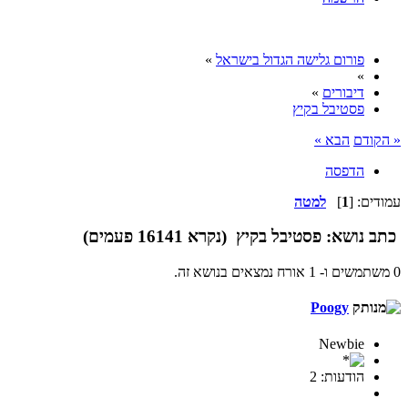
פורום גלישה הגדול בישראל
»
»
דיבורים
»
פסטיבל בקיץ
« הקודם
הבא »
הדפסה
עמודים: [
1
]
למטה
כתב
נושא: פסטיבל בקיץ (נקרא 16141 פעמים)
0 משתמשים ו- 1 אורח נמצאים בנושא זה.
Poogy
Newbie
הודעות: 2