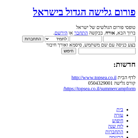
פורום גלישה הגדול בישראל
טופסי פורום הגולשים של ישראל
ברוך הבא,
אורח
. בבקשה
התחבר
או
הירשם
.
בצע כניסה עם שם משתמש, סיסמא ואורך חיבור
חדשות:
לדף הבית
http://www.topsea.co.il
קורס גלישה 0504329001
https://topsea.co.il/summercampform/
בית
עזרה
חיפוש
לוח שנה
התחברות
הרשמה