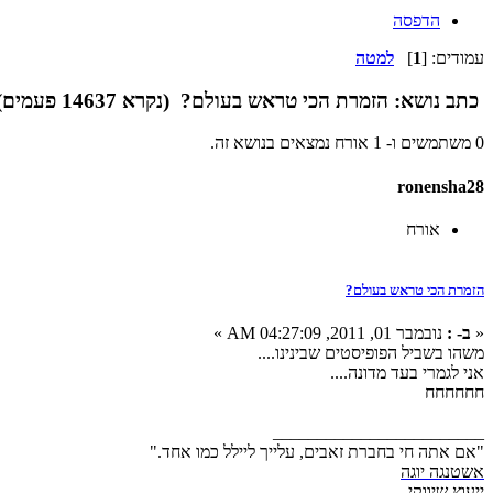
הדפסה
עמודים: [
1
]
למטה
כתב
נושא: הזמרת הכי טראש בעולם? (נקרא 14637 פעמים)
0 משתמשים ו- 1 אורח נמצאים בנושא זה.
ronensha28
אורח
הזמרת הכי טראש בעולם?
«
ב- :
נובמבר 01, 2011, 04:27:09 AM »
משהו בשביל הפופיסטים שבינינו....
אני לגמרי בעד מדונה....
חחחחחח
________________________
"אם אתה חי בחברת זאבים, עלייך ליילל כמו אחד."
אשטנגה יוגה
ייעוץ שיווקי