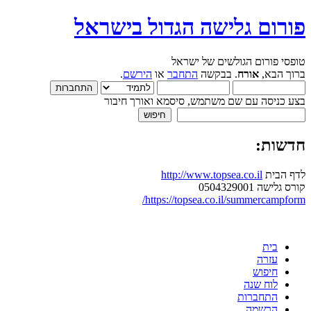
פורום גלישה הגדול בישראל
טופסי פורום הגולשים של ישראל
ברוך הבא,
אורח
. בבקשה
התחבר
או
הירשם
.
בצע כניסה עם שם משתמש, סיסמא ואורך חיבור
חדשות:
לדף הבית
http://www.topsea.co.il
קורס גלישה 0504329001
https://topsea.co.il/summercampform/
בית
עזרה
חיפוש
לוח שנה
התחברות
הרשמה