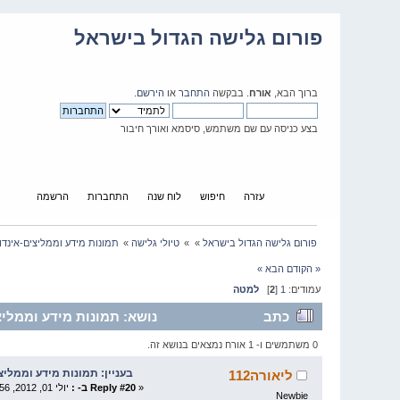
פורום גלישה הגדול בישראל
ברוך הבא,
אורח
. בבקשה
התחבר
או
הירשם
.
בצע כניסה עם שם משתמש, סיסמא ואורך חיבור
בית
עזרה
חיפוש
לוח שנה
התחברות
הרשמה
פורום גלישה הגדול בישראל
»
»
טיולי גלישה
»
תמונות מידע וממליצים-אינדונז
« הקודם
הבא »
עמודים:
1
[
2
]
למטה
כתב
נושא: תמונות מידע וממליצים-אינ
0 משתמשים ו- 1 אורח נמצאים בנושא זה.
בעניין: תמונות מידע וממליצי
ליאורה112
«
Reply #20 ב- :
יולי 01, 2012, 10:16:56 PM »
Newbie