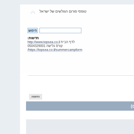
טופסי פורום הגולשים של ישראל
חדשות:
לדף הבית
http://www.topsea.co.il
קורס גלישה 0504329001
https://topsea.co.il/summercampform/
הדפסה