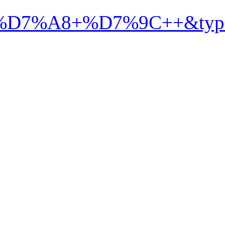
%99%D7%92+%D7%91%D