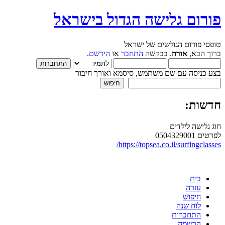
פורום גלישה הגדול בישראל
טופסי פורום הגולשים של ישראל
ברוך הבא,
אורח
. בבקשה
התחבר
או
הירשם
.
בצע כניסה עם שם משתמש, סיסמא ואורך חיבור
חדשות:
חוג גלישה לילדים
לפרטים 0504329001
https://topsea.co.il/surfingclasses/
בית
עזרה
חיפוש
לוח שנה
התחברות
הרשמה