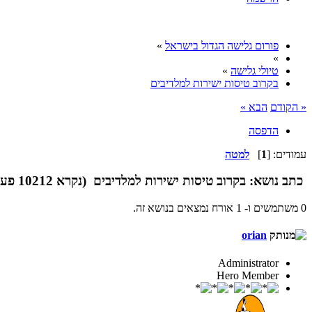
פורום גלישה הגדול בישראל
»
»
טיולי גלישה
»
בקרוב טיסות ישירות למלדיבים
« הקודם
הבא »
הדפסה
עמודים: [
1
]
למטה
כתב
נושא: בקרוב טיסות ישירות למלדיבים (נקרא 10212 פעמים)
0 משתמשים ו- 1 אורח נמצאים בנושא זה.
orian
Administrator
Hero Member