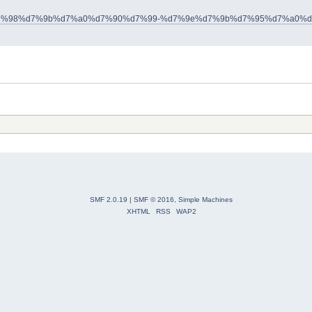
.co.il/%d7%98%d7%9b%d7%a0%d7%90%d7%99-%d7%9e%d7%9b%d7%95%d7%
SMF 2.0.19
|
SMF © 2016
,
Simple Machines
XHTML
RSS
WAP2