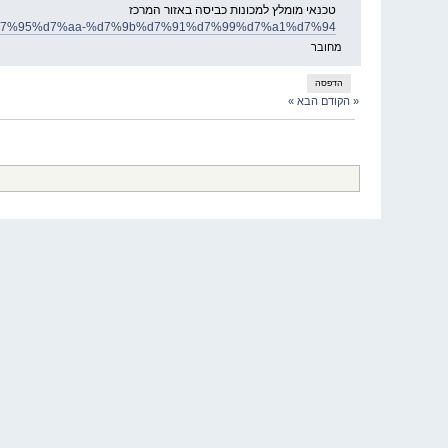
טכנאי מומלץ למכונות כביסה באזור המרכז
a0%d7%95%d7%aa-%d7%9b%d7%91%d7%99%d7%a1%d7%94/
מחובר
הדפסה
« הקודם
הבא »