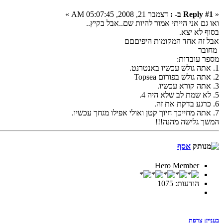
«
Reply #1 ב- :
דצמבר 21, 2008, 05:07:45 AM »
ואו גם אני הייתי אמור להיות שם..אבל בקיץ..
בסוף לא יצא.
אבל זה אחד המקומות היפיםםם
מחובר
מספר עובדות:
1. אתה גולש עכשיו באנטרנט.
2. אתה גולש בפורום Topsea
3. אתה קורא עכשיו.
5. לא שמת לב שלא היה 4.
6. כרגע בדקת את זה.
7. אתה מחייכך חיוך קטן ואולי אפילו מגחך עכשיו.
המשך גלישה מהנה!!!
אסף
Hero Member
הודעות: 1075
בעניין: צרפת