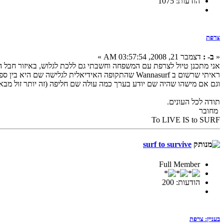
הודעות: 1075
צרפת
«
ב- :
דצמבר 21, 2008, 03:57:54 AM »
אני מתכנן טיול לצרפת עם המשפחה וחשבתי גם ללכת לגלוש, באיזור חבל ה
ראיתי שרשום ב Wannasurf שהתקופה האידיאלית לגלישה שם היא בין ספטמבר לאוקטובר, אבל תכננו לנסוע בערך במאי, האם זו תקופה שיש שם גלים יפים או שאני אתייבש?
וגם אם מישהו שהיה שם יודע בערך כמה עולה שם חליפה (זה יותר זול מבא
תודה לכל העונים.
מחובר
To LIVE IS to SURF
surf to survive
Full Member
הודעות: 200
בעניין: צרפת