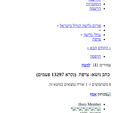
התחברות
הרשמה
פורום גלישה הגדול בישראל
»
»
טיולי גלישה
»
צרפת
« הקודם
הבא »
הדפסה
עמודים: [
1
]
למטה
כתב
נושא: צרפת (נקרא 13297 פעמים)
0 משתמשים ו- 1 אורח נמצאים בנושא זה.
אסף
Hero Member