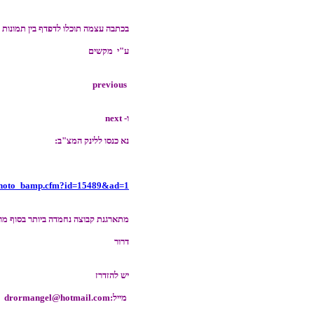
בכתבה עצמה תוכלו לדפדף בין תמונות
ע"י מקשים
previous
ו- next
נא כנסו ללינק המצ"ב:
/photo_bamp.cfm?id=15489&ad=1
מתארגנת קבוצה נחמדה ביותר בסוף מרץ ת
דרור
יש להזדרז
מייל:drormangel@hotmail.com