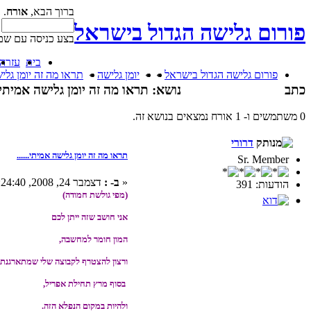
ברוך הבא,
אורח
. 
פורום גלישה הגדול בישראל
בצע כניסה עם שם
בית
עזרה
פורום גלישה הגדול בישראל
»
»
יומן גלישה
»
תראו מה זה יומן גליש
כתב
נושא: תראו מה זה יומן גלישה אמיתי...... (נקר
0 משתמשים ו- 1 אורח נמצאים בנושא זה.
דרורי
תראו מה זה יומן גלישה אמיתי......
Sr. Member
«
ב- :
דצמבר 24, 2008, 03:24:40 AM »
הודעות: 391
(מפי גולשת חמודה)
אני חושב שזה ייתן לכם
המון חומר למחשבה,
ורצון להצטרף לקבוצה שלי שמתארגנת
בסוף מרץ תחילת אפריל,
ולהיות במקום הנפלא הזה.