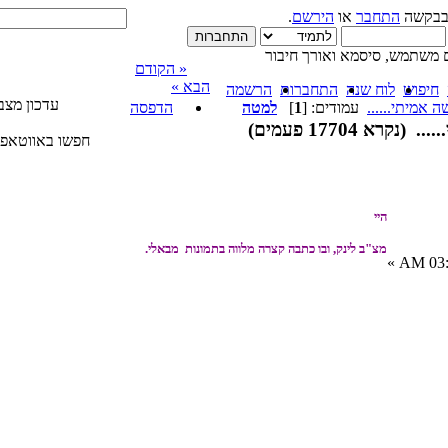
בבקשה
התחבר
או
הירשם
.
 משתמש, סיסמא ואורך חיבור
« הקודם
הבא »
חיפוש
לוח שנה
התחברות
הרשמה
עדכון מצב
ה אמיתי......
עמודים: [
1
]
למטה
הדפסה
א 17704 פעמים)
חפשו באווטאפ 
היי
מצ"ב לינק, ובו כתבה קצרה מלווה בתמונות מבאלי.