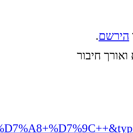
%99%D7%92+%D7%91%D