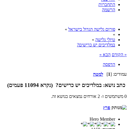
התחברות
הרשמה
פורום גלישה הגדול בישראל
»
»
טיולי גלישה
»
במלדיבים יש כרישים?
« הקודם
הבא »
הדפסה
עמודים: [
1
]
למטה
כתב
נושא: במלדיבים יש כרישים? (נקרא 11094 פעמים)
0 משתמשים ו- 2 אורחים נמצאים בנושא זה.
פרץ
Hero Member