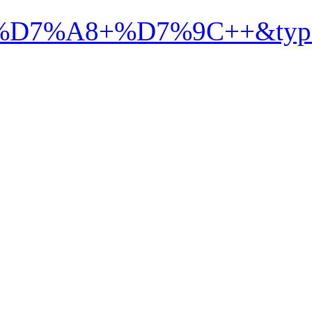
%99%D7%92+%D7%91%D