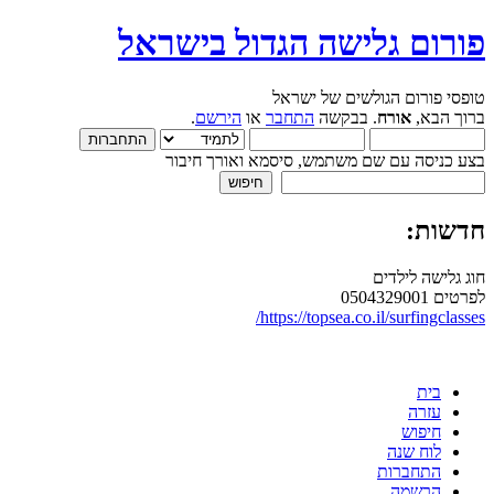
פורום גלישה הגדול בישראל
טופסי פורום הגולשים של ישראל
ברוך הבא,
אורח
. בבקשה
התחבר
או
הירשם
.
בצע כניסה עם שם משתמש, סיסמא ואורך חיבור
חדשות:
חוג גלישה לילדים
לפרטים 0504329001
https://topsea.co.il/surfingclasses/
בית
עזרה
חיפוש
לוח שנה
התחברות
הרשמה