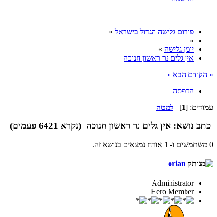
פורום גלישה הגדול בישראל
»
»
יומן גלישה
»
אין גלים נר ראשון חנוכה
« הקודם
הבא »
הדפסה
עמודים: [
1
]
למטה
כתב
נושא: אין גלים נר ראשון חנוכה (נקרא 6421 פעמים)
0 משתמשים ו- 1 אורח נמצאים בנושא זה.
orian
Administrator
Hero Member