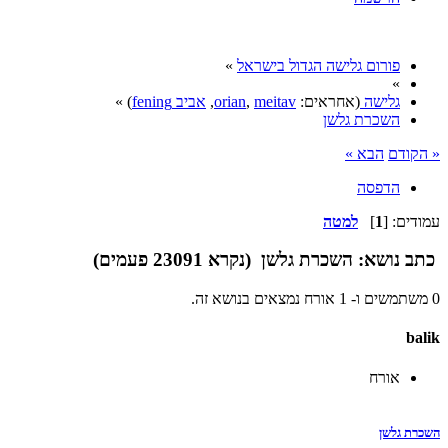
פורום גלישה הגדול בישראל
»
»
גלישה
(אחראים:
meitav
,
orian
,
אביב fening
) »
השכרת גלשן
« הקודם
הבא »
הדפסה
עמודים: [
1
]
למטה
כתב
נושא: השכרת גלשן (נקרא 23091 פעמים)
0 משתמשים ו- 1 אורח נמצאים בנושא זה.
balik
אורח
השכרת גלשן