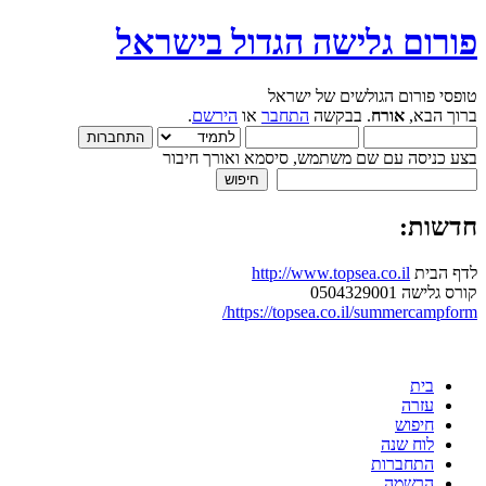
פורום גלישה הגדול בישראל
טופסי פורום הגולשים של ישראל
ברוך הבא,
אורח
. בבקשה
התחבר
או
הירשם
.
בצע כניסה עם שם משתמש, סיסמא ואורך חיבור
חדשות:
לדף הבית
http://www.topsea.co.il
קורס גלישה 0504329001
https://topsea.co.il/summercampform/
בית
עזרה
חיפוש
לוח שנה
התחברות
הרשמה