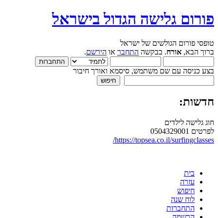
פורום גלישה הגדול בישראל
טופסי פורום הגולשים של ישראל
ברוך הבא,
אורח
. בבקשה
התחבר
או
הירשם
.
בצע כניסה עם שם משתמש, סיסמא ואורך חיבור
חדשות:
חוג גלישה לילדים
לפרטים 0504329001
https://topsea.co.il/surfingclasses/
בית
עזרה
חיפוש
לוח שנה
התחברות
הרשמה