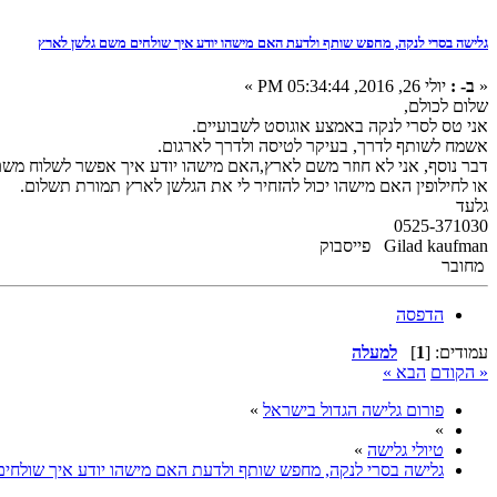
גלישה בסרי לנקה, מחפש שותף ולדעת האם מישהו יודע איך שולחים משם גלשן לארץ
«
ב- :
יולי 26, 2016, 05:34:44 PM »
שלום לכולם,
אני טס לסרי לנקה באמצע אוגוסט לשבועיים.
אשמח לשותף לדרך, בעיקר לטיסה ולדרך לארגום.
דבר נוסף, אני לא חוזר משם לארץ,האם מישהו יודע איך אפשר לשלוח מש
או לחילופין האם מישהו יכול להזחיר לי את הגלשן לארץ תמורת תשלום.
גלעד
0525-371030
Gilad kaufman פייסבוק
מחובר
הדפסה
עמודים: [
1
]
למעלה
« הקודם
הבא »
פורום גלישה הגדול בישראל
»
»
טיולי גלישה
»
גלישה בסרי לנקה, מחפש שותף ולדעת האם מישהו יודע איך שולחי