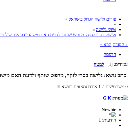
פורום גלישה הגדול בישראל
»
»
טיולי גלישה
»
גלישה בסרי לנקה, מחפש שותף ולדעת האם מישהו יודע איך שולחי
« הקודם
הבא »
הדפסה
עמודים: [
1
]
למטה
כתב
נושא: גלישה בסרי לנקה, מחפש שותף ולדעת האם מישהו יודע א
0 משתמשים ו- 1 אורח נמצאים בנושא זה.
G.K
Newbie
הודעות: 1