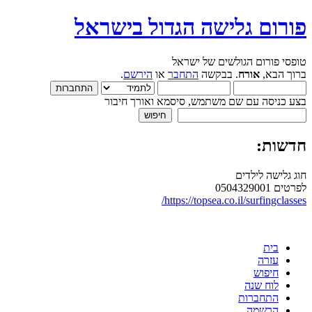
פורום גלישה הגדול בישראל
טופסי פורום הגולשים של ישראל
ברוך הבא,
אורח
. בבקשה
התחבר
או
הירשם
.
בצע כניסה עם שם משתמש, סיסמא ואורך חיבור
חדשות:
חוג גלישה לילדים
לפרטים 0504329001
https://topsea.co.il/surfingclasses/
בית
עזרה
חיפוש
לוח שנה
התחברות
הרשמה