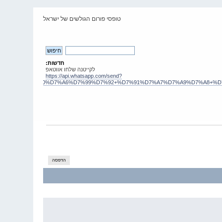
טופסי פורום הגולשים של ישראל
חדשות:
לקייטנה שלחו אווטאפ
https://api.whatsapp.com/send?
7%99+%D7%A0%D7%A6%D7%99%D7%92+%D7%91%D7%A7%D7%A9%D7%A8+%D7%9C+
הדפסה