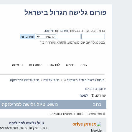
פורום גלישה הגדול בישראל
ברוך הבא,
אורח
. בבקשה
התחבר
או
הירשם
.
בצע כניסה עם שם משתמש, סיסמא ואורך חיבור
בית
עזרה
חיפוש
לוח שנה
התחברות
הרשמה
פורום גלישה הגדול בישראל
»
»
טיולי גלישה
»
טיול גלישה לסרילנקה
« הקודם
הבא »
עמודים: [
1
]
למטה
כתב
נושא: טיול גלישה לסרילנקה (נקרא 8487
0 משתמשים ו- 1 אורח נמצאים בנושא זה.
טיול גלישה לסרילנקה
oriye
«
ב- :
מרץ 10, 2013, 05:40:09 AM »
Newbie