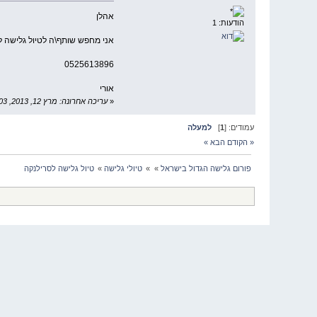
אהלן
הודעות: 1
אני מחפש שותף\ה לטיול גלישה לס
0525613896
אורי
«
עריכה אחרונה: מרץ 12, 2013, 05:47:03 AM על ידי oriye
עמודים: [
1
]
למעלה
« הקודם
הבא »
פורום גלישה הגדול בישראל
»
»
טיולי גלישה
»
טיול גלישה לסרילנקה