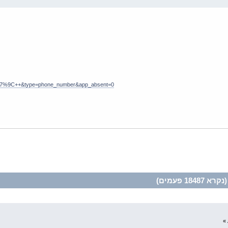
+&type=phone_number&app_absent=0
1 פעמים)