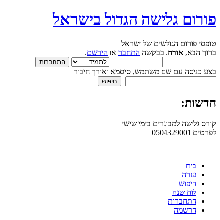
פורום גלישה הגדול בישראל
טופסי פורום הגולשים של ישראל
ברוך הבא,
אורח
. בבקשה
התחבר
או
הירשם
.
בצע כניסה עם שם משתמש, סיסמא ואורך חיבור
חדשות:
קורס גלישה למבוגרים בימי שישי
לפרטים 0504329001
בית
עזרה
חיפוש
לוח שנה
התחברות
הרשמה