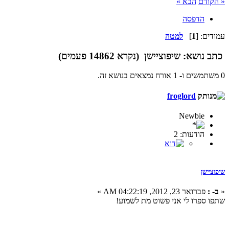
« הקודם
הבא »
הדפסה
עמודים: [
1
]
למטה
כתב
נושא: שיפוציישן (נקרא 14862 פעמים)
0 משתמשים ו- 1 אורח נמצאים בנושא זה.
froglord
Newbie
הודעות: 2
שיפוציישן
«
ב- :
פברואר 23, 2012, 04:22:19 AM »
שתפו ספרו לי אני פשוט מת לשמוע!