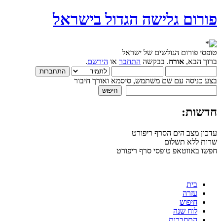
פורום גלישה הגדול בישראל
טופסי פורום הגולשים של ישראל
ברוך הבא,
אורח
. בבקשה
התחבר
או
הירשם
.
בצע כניסה עם שם משתמש, סיסמא ואורך חיבור
חדשות:
עדכון מצב הים הסרף ריפורט
שרות ללא תשלום
חפשו באווטאפ טופסי סרף ריפורט
בית
עזרה
חיפוש
לוח שנה
התחברות