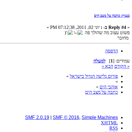
בעניין: כתבה על מצב הים
«
Reply #4 ב- :
יוני 02, 2011, 07:12:38 PM »
פשוט עצוב מה שהולך פה
מחובר
הדפסה
עמודים: [
1
]
למעלה
« הקודם
הבא »
פורום גלישה הגדול בישראל
»
»
אוהבי הים
»
כתבה על מצב הים
SMF 2.0.19
|
SMF © 2016
,
Simple Machines
XHTML
RSS