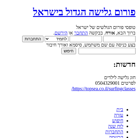
פורום גלישה הגדול בישראל
טופסי פורום הגולשים של ישראל
ברוך הבא,
אורח
. בבקשה
התחבר
או
הירשם
.
בצע כניסה עם שם משתמש, סיסמא ואורך חיבור
חדשות:
חוג גלישה לילדים
לפרטים 0504329001
https://topsea.co.il/surfingclasses/
בית
עזרה
חיפוש
לוח שנה
התחברות
הרשמה