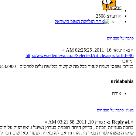
הודעות: 2508
כתבה על מצב הים
«
ב- :
ינואר 16, 2011, 02:25:25 AM »
http://www.edenteva.co.il/SelectedArticle.aspx?artId=96
מחובר
במרכז טופסי נשמח לעזור בכל מה שקשור בגלישת גלים לפרטים 0504329001
uridabahia
אורח
בעניין: כתבה על מצב הים
«
Reply #1 ב- :
מרץ 10, 2011, 03:21:58 AM »
כתבה מעניינת ונכונה , בדיוק היתה תוכנית בערוץ נשיונל ג'יאוגרפיק על הי
שיקרה משהו לפחות במדינות אחרות אם לא בארץ, לצערי כאן שום דבר לא זז