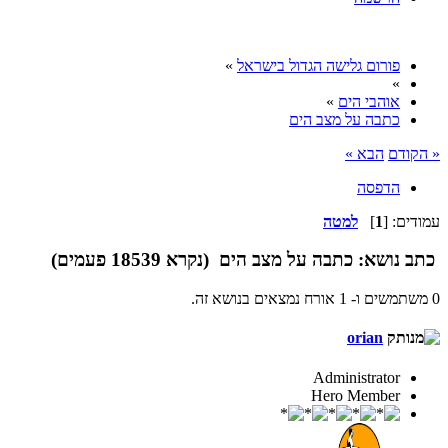
פורום גלישה הגדול בישראל
»
»
אוהבי הים
»
כתבה על מצב הים
« הקודם
הבא »
הדפסה
עמודים: [
1
]
למטה
כתב
נושא: כתבה על מצב הים (נקרא 18539 פעמים)
0 משתמשים ו- 1 אורח נמצאים בנושא זה.
orian
Administrator
Hero Member