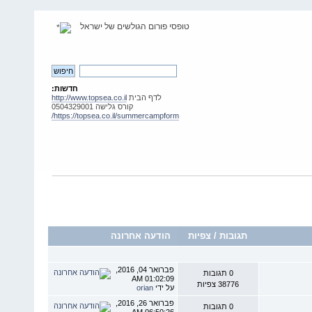
טופסי פורום הגולשים של ישראל
חדשות:
לדף הבית
http://www.topsea.co.il
קורס גלישה 0504329001
https://topsea.co.il/summercampform/
תגובות
/
צפיות
הודעה אחרונה
פברואר 04, 2016,
0 תגובות
01:02:09 AM
38776 צפיות
על ידי
orian
פברואר 26, 2016,
0 תגובות
06:50:26 AM