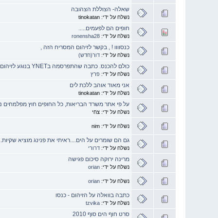
שאלה- הצוללת הצהובה
נשלח על ידי: tinokatan
חופים הם לפעמים.....
נשלח על ידי:
ronensha28
כנסוווו ! , בקשר לזיהום המסריח הזה ,
נשלח על ידי:
דור(חדש)
כולם להכנס. כתבה שהתפרסמה בYNET בנוגע לזיהום בחופי ת"א
נשלח על ידי:
פרץ
אני מאוד אוהב ללכת לים
נשלח על ידי: tinokatan
על פי אתר משרד הבריאות, כל החופים חוץ מפלמחים נק
נשלח על ידי: צחי
נשלח על ידי: nim
גם הם שומרים על הים....ראיתי את פנינג מוציא שקיות....
נשלח על ידי:
דרורי
מרינה ירוקה סיכום פגישה
נשלח על ידי:
orian
נשלח על ידי:
orian
כתבה בוואלה על הזיהום - כנסו
נשלח על ידי:
tzvika
סרט חוף הים סוף 2010