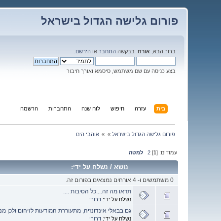
פורום גלישה הגדול בישראל
ברוך הבא,
אורח
. בבקשה
התחבר
או
הירשם
.
בצע כניסה עם שם משתמש, סיסמא ואורך חיבור
בית
עזרה
חיפוש
לוח שנה
התחברות
הרשמה
פורום גלישה הגדול בישראל
»
»
אוהבי הים
עמודים: [
1
]
2
למטה
נושא
/
נשלח על ידי:
0 משתמשים ו- 4 אורחים נמצאים בפורום זה.
תראו מה זה....כל הסיבות ....
נשלח על ידי:
דרורי
גם בבאלי אינדונזיה, מתעוררת המודעות לזיהום ולכן מ
נשלח על ידי:
דרורי