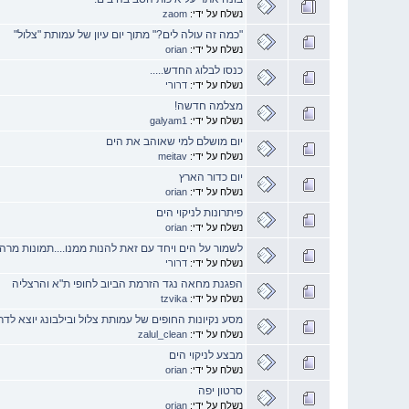
נשלח על ידי:
zaom
"כמה זה עולה לים?" מתוך יום עיון של עמותת "צלול"
נשלח על ידי:
orian
כנסו לבלוג החדש.....
נשלח על ידי:
דרורי
מצלמה חדשה!
נשלח על ידי:
galyam1
יום מושלם למי שאוהב את הים
נשלח על ידי:
meitav
יום כדור הארץ
נשלח על ידי:
orian
פיתרונות לניקוי הים
נשלח על ידי:
orian
לשמור על הים ויחד עם זאת להנות ממנו....תמונות מרהי
נשלח על ידי:
דרורי
הפגנת מחאה נגד הזרמת הביוב לחופי ת"א והרצליה
נשלח על ידי:
tzvika
מסע נקיונות החופים של עמותת צלול ובילבונג יוצא לדר
נשלח על ידי:
zalul_clean
מבצע לניקוי הים
נשלח על ידי:
orian
סרטון יפה
נשלח על ידי:
orian