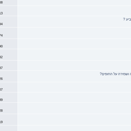
6508
2
6513
ביע ?
4
6584
0
6974
3
6990
2
7132
0
7337
 ושמירה על החופים?
2
7426
5
7607
3
7939
3
8028
2
8119
4