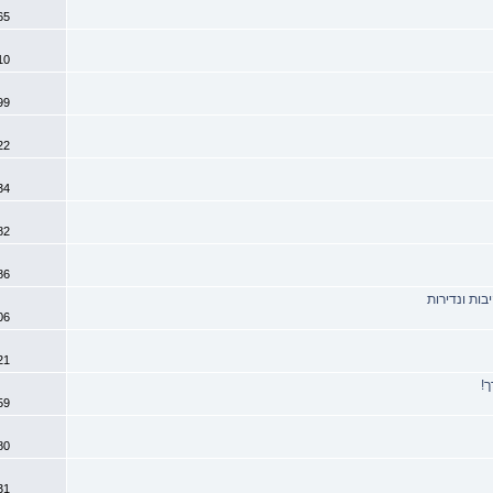
4465
0
4510
0
4599
0
4622
0
4734
1
4782
5
4786
בות ונדירות
0
4906
0
4921
ך!
1
4959
5
5180
1
5431