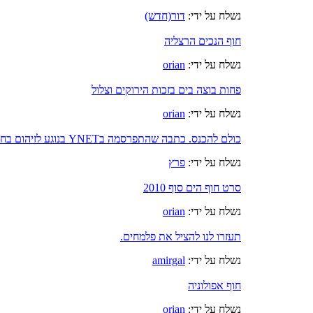
נשלח על ידי:
דור(חדש)
חוף הנכים הרצליה
נשלח על ידי:
orian
פחות בוצה בים בזכות הירוקים וצלול
נשלח על ידי:
orian
כולם להכנס. כתבה שהתפרסמה בYNET בנוגע לזיהום בחופי ת"א
נשלח על ידי:
פרץ
סרט חוף הים סוף 2010
נשלח על ידי:
orian
תעזרו לנו להציל את פלמחים.
נשלח על ידי:
amirgal
חוף אפולוניה
נשלח על ידי:
orian