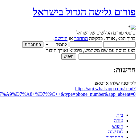
פורום גלישה הגדול בישראל
טופסי פורום הגולשים של ישראל
ברוך הבא,
אורח
. בבקשה
התחבר
או
הירשם
.
בצע כניסה עם שם משתמש, סיסמא ואורך חיבור
חדשות:
לקייטנה שלחו אווטאפ
https://api.whatsapp.com/send?
D7%A8+%D7%9C++&type=phone_number&app_absent=0
בית
עזרה
חיפוש
לוח שנה
התחברות