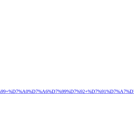
9+%D7%A0%D7%A6%D7%99%D7%92+%D7%91%D7%A7%D7%A9%