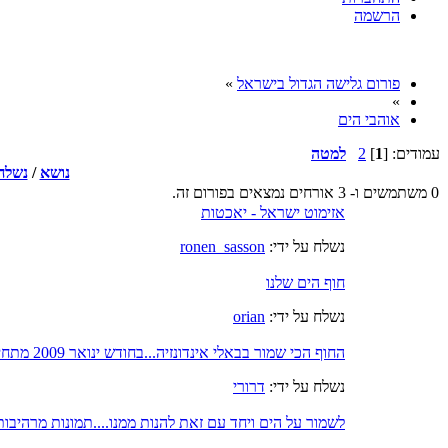
הרשמה
פורום גלישה הגדול בישראל
»
»
אוהבי הים
עמודים: [
1
]
2
למטה
נושא
/
נשלח 
0 משתמשים ו- 3 אורחים נמצאים בפורום זה.
אזימוט ישראל - יאכטות
נשלח על ידי:
ronen_sasson
חוף הים שלנו
נשלח על ידי:
orian
החוף הכי שמור בבאלי אינדונזיה...בחודש ינואר 2009 מתחיל.....
נשלח על ידי:
דרורי
לשמור על הים ויחד עם זאת להנות ממנו....תמונות מרהיבות 