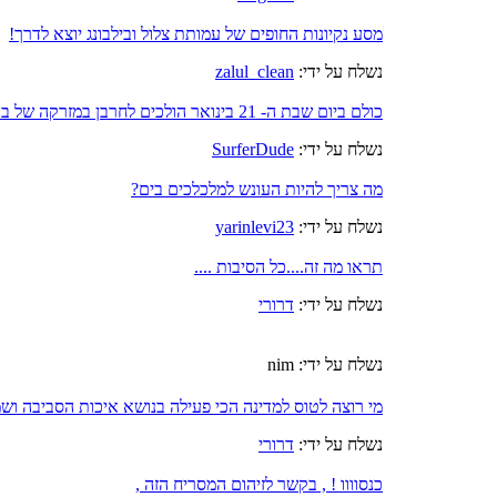
מסע נקיונות החופים של עמותת צלול ובילבונג יוצא לדרך!
נשלח על ידי:
zalul_clean
כולם ביום שבת ה- 21 בינואר הולכים לחרבן במזרקה של בניין העירייה בת"א
נשלח על ידי:
SurferDude
מה צריך להיות העונש למלכלכים בים?
נשלח על ידי:
yarinlevi23
תראו מה זה....כל הסיבות ....
נשלח על ידי:
דרורי
נשלח על ידי: nim
מי רוצה לטוס למדינה הכי פעילה בנושא איכות הסביבה וש
נשלח על ידי:
דרורי
כנסוווו ! , בקשר לזיהום המסריח הזה ,