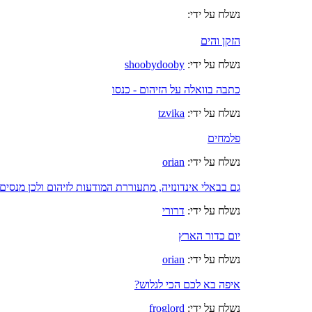
נשלח על ידי:
הזקן והים
נשלח על ידי:
shoobydooby
כתבה בוואלה על הזיהום - כנסו
נשלח על ידי:
tzvika
פלמחים
נשלח על ידי:
orian
גם בבאלי אינדונזיה, מתעוררת המודעות לזיהום ולכן מנסים
נשלח על ידי:
דרורי
יום כדור הארץ
נשלח על ידי:
orian
איפה בא לכם הכי לגלוש?
נשלח על ידי:
froglord