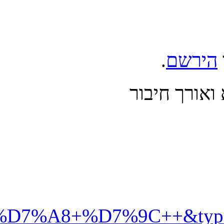
%99%D7%92+%D7%91%D