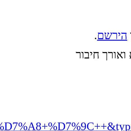
%99%D7%92+%D7%91%D