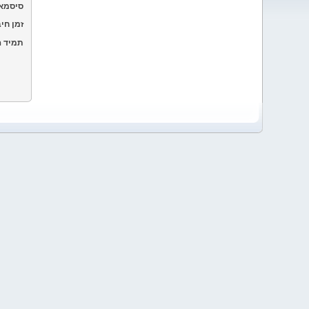
סיסמא
זמן חיב
תמיד ה