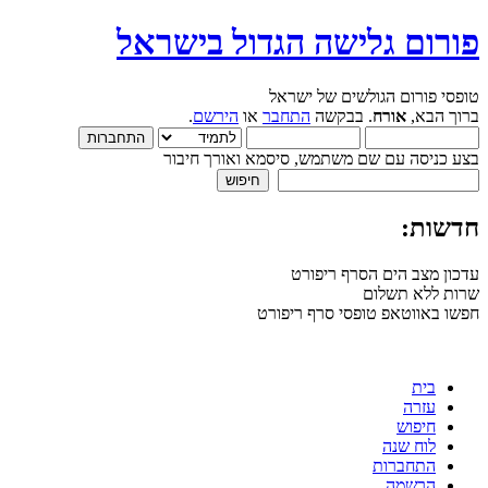
פורום גלישה הגדול בישראל
טופסי פורום הגולשים של ישראל
ברוך הבא,
אורח
. בבקשה
התחבר
או
הירשם
.
בצע כניסה עם שם משתמש, סיסמא ואורך חיבור
חדשות:
עדכון מצב הים הסרף ריפורט
שרות ללא תשלום
חפשו באווטאפ טופסי סרף ריפורט
בית
עזרה
חיפוש
לוח שנה
התחברות
הרשמה