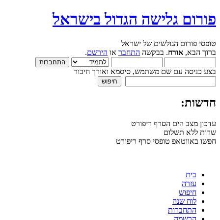
פורום גלישה הגדול בישראל
טופסי פורום הגולשים של ישראל
ברוך הבא,
אורח
. בבקשה
התחבר
או
הירשם
.
בצע כניסה עם שם משתמש, סיסמא ואורך חיבור
חדשות:
עדכון מצב הים הסרף ריפורט
שרות ללא תשלום
חפשו באווטאפ טופסי סרף ריפורט
בית
עזרה
חיפוש
לוח שנה
התחברות
הרשמה