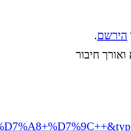
%99%D7%92+%D7%91%D