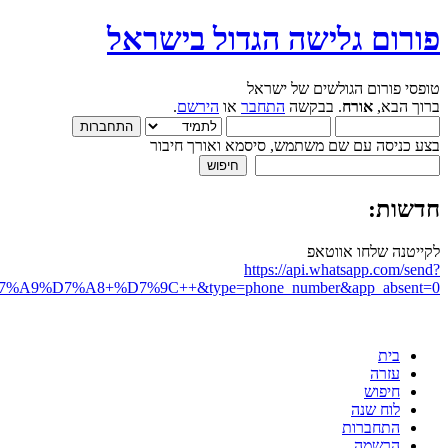
פורום גלישה הגדול בישראל
טופסי פורום הגולשים של ישראל
ברוך הבא,
אורח
. בבקשה
התחבר
או
הירשם
.
בצע כניסה עם שם משתמש, סיסמא ואורך חיבור
חדשות:
לקייטנה שלחו אווטאפ
https://api.whatsapp.com/send?
D7%A8+%D7%9C++&type=phone_number&app_absent=0
בית
עזרה
חיפוש
לוח שנה
התחברות
הרשמה