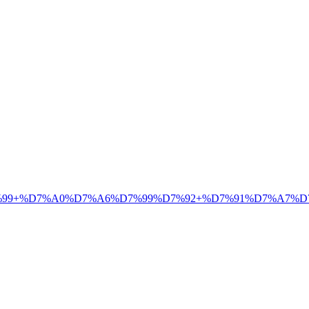
9+%D7%A0%D7%A6%D7%99%D7%92+%D7%91%D7%A7%D7%A9%