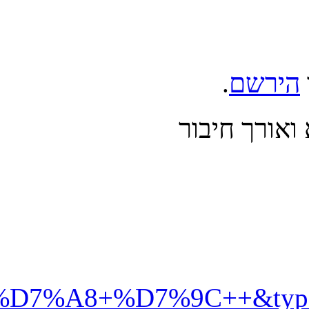
%99%D7%92+%D7%91%D