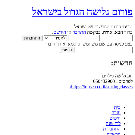
פורום גלישה הגדול בישראל
טופסי פורום הגולשים של ישראל
ברוך הבא,
אורח
. בבקשה
התחבר
או
הירשם
.
בצע כניסה עם שם משתמש, סיסמא ואורך חיבור
חדשות:
חוג גלישה לילדים
לפרטים 0504329001
https://topsea.co.il/surfingclasses/
בית
עזרה
חיפוש
לוח שנה
התחברות
הרשמה