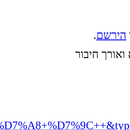
%99%D7%92+%D7%91%D